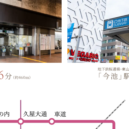
地下鉄桜通線・東
6
分
「今池」
（約460ｍ）