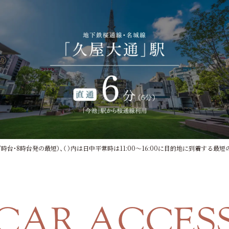
台・8時台発の最短）、（ ）内は日中平常時は11:00～16:00に目的地に到着する最短
CAR ACCES