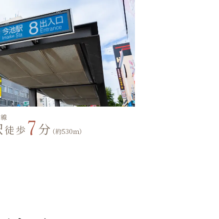
山線
7
駅
分
徒歩
（約530ｍ）