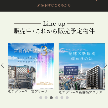
来場予約はこちらから
モアグレース一宮アリーナ
モアグレース新瑞橋アクシス
1
2
3
4
5
6