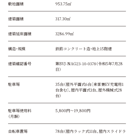
敷地面積
953.75㎡
建築面積
317.30㎡
建築延床面積
3286.99㎡
構造・規模
鉄筋コンクリート造・地上15階建
建築確認番号
第BVJ-NAG23-10-0378（令和5年7月28
日）
駐車場
35台（屋外平面式6台［来客兼EV充電用1
台含む］、屋内平面式1台、屋外機械式28
台）
駐車場使用料
5,800円～19,800円
（月額）
自転車置場
78台（屋内ラック式11台、屋内スライドラ