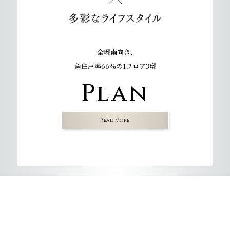
全邸南向き、
角住戸率66%の1フロア3邸
Plan
Read More