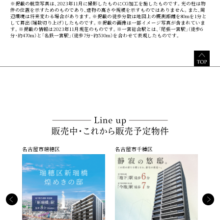
※掲載の航空写真は、2023年11月に撮影したものにCG加工を施したものです。光の柱は物
件の位置を示すためのものであり、建物の高さや規模を示すものではありません。また、周
辺環境は将来変わる場合があります。※掲載の徒歩分数は地図上の概測距離を80mを1分と
して算出（端数切り上げ）したものです。※掲載の画像は一部イメージ写真が含まれていま
す。※掲載の情報は2023年11月現在のものです。※一宮総合駅とは、「尾張一宮駅」（徒歩6
分・約470m）と「名鉄一宮駅」（徒歩7分・約530m）を合わせて表現したものです。
名古屋市千種区
一宮市