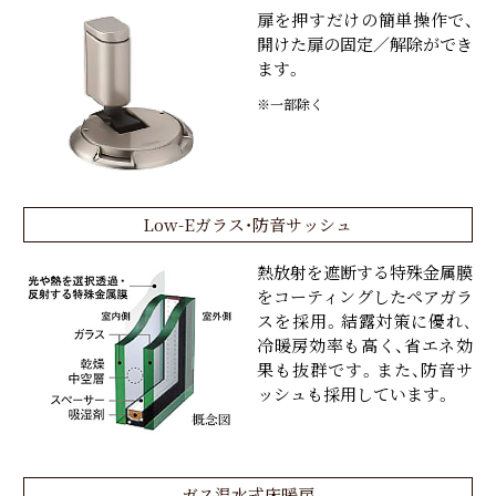
扉を押すだけの簡単操作で、
開けた扉の固定／解除ができ
ます。
※一部除く
Low-Eガラス・防音サッシュ
熱放射を遮断する特殊金属膜
をコーティングしたペアガラ
スを採用。結露対策に優れ､
冷暖房効率も高く、省エネ効
果も抜群です。また、防音サ
ッシュも採用しています。
ガス温水式床暖房