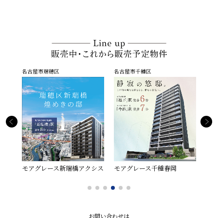
名古屋市瑞穂区
名古屋市千種区
一宮市
モアグレー
モアグレース新瑞橋アクシス
モアグレース千種春岡
お問い合わせは