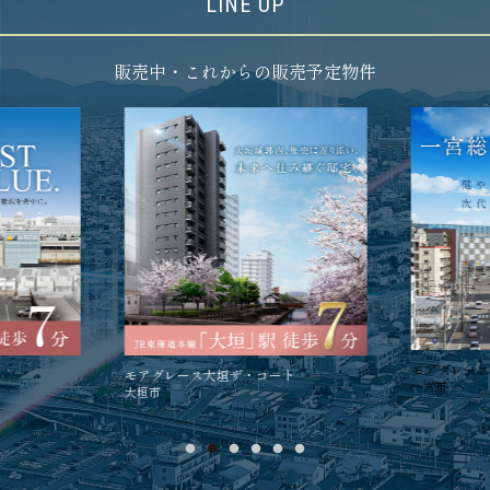
LINE UP
販売中・これからの販売予定物件
モアグレース
モアグレース大垣ザ・コート
一宮市
大垣市