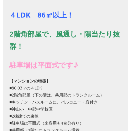
４LDK 86㎡以上！
2階角部屋で、風通し・陽当たり抜
群！
駐車場は平面式です♪
【マンションの特徴】
■86.03㎡の４LDK
■2階角部屋（下の階は、共用部のトランクルーム）
■キッチン・バスルームに、バルコニー・窓付き
■神山小・中部中学校区
■2棟建ての東棟
■駐車場は平面式（来客用も4台分有り）
■共用部（1階）にトランクルーム設置