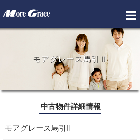
モアグレース馬引Ⅱ
中古物件詳細情報
モアグレース馬引Ⅱ