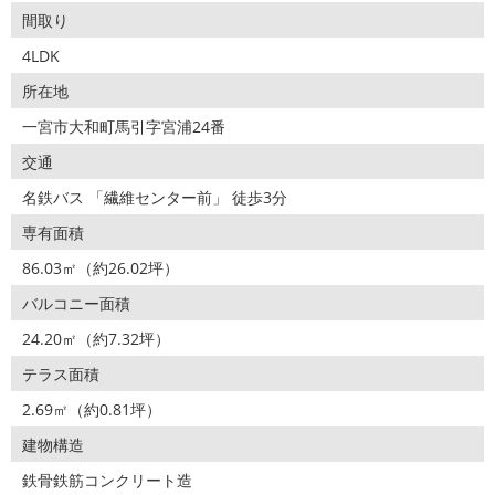
間取り
4LDK
所在地
一宮市大和町馬引字宮浦24番
交通
名鉄バス 「繊維センター前」 徒歩3分
専有面積
86.03㎡（約26.02坪）
バルコニー面積
24.20㎡（約7.32坪）
テラス面積
2.69㎡（約0.81坪）
建物構造
鉄骨鉄筋コンクリート造