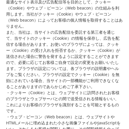
最適なサイト表示及び広告配信等を目的として、クッキー
（Cookie）やウェブ・ビーコン（Web beacon）の仕組みを利
用します。当社がクッキー（Cookie）やウェブ・ビーコン
（Web beacon）によってお客様の個人情報を取得することはあ
りません。
また、当社は、当サイトの広告配信を委託する第三者を通じ
て、当サイトのクッキー（Cookie）の情報を保存し、広告を配
信する場合があります。お使いのブラウザによっては、クッキ
ー（Cookie）の受け入れを拒否するか、クッキー（Cookie）が
送信された場合に警告を発するように設定することができます
ので、必要に応じてお客様ご自身で設定の変更をお願いいたし
ます。ブラウザの設定については、各ブラウザの説明書やヘル
プをご覧ください。ブラウザの設定でクッキー（Cookie）を無
効にされている場合、当サイトの一部機能がご利用できなくな
ることがありますのであらかじめご了承下さい。
・クッキー（Cookie）とは、ウェブサイトに訪問されたお客様
のブラウザとウェブサーバとの間で送受信される情報をいい、
これによりお客様のブラウザを識別することを可能とするもの
です。
・ウェブ・ビーコン（Web beacon）とは、ウェブサイトや
HTMLメールに埋め込まれた小さな画像ファイルやJavaScriptを
いい、それらをお客様が閲覧した際に、その閲覧情報をウェブ