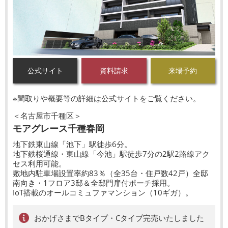
公式サイト
資料請求
来場予約
※間取りや概要等の詳細は公式サイトをご覧ください。
＜名古屋市千種区＞
モアグレース千種春岡
地下鉄東山線「池下」駅徒歩6分。
地下鉄桜通線・東山線「今池」駅徒歩7分の2駅2路線アク
セス利用可能。
敷地内駐車場設置率約83％（全35台・住戸数42戸）全邸
南向き・1フロア3邸＆全邸門扉付ポーチ採用。
IoT搭載のオールコミュファマンション（10ギガ）。
おかげさまでBタイプ・Cタイプ完売いたしました