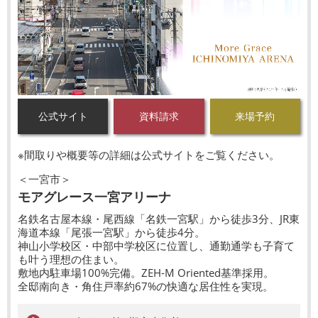
公式サイト
資料請求
来場予約
※間取りや概要等の詳細は公式サイトをご覧ください。
＜一宮市＞
モアグレース一宮アリーナ
名鉄名古屋本線・尾西線「名鉄一宮駅」から徒歩3分、JR東
海道本線「尾張一宮駅」から徒歩4分。
神山小学校区・中部中学校区に位置し、通勤通学も子育て
も叶う理想の住まい。
敷地内駐車場100%完備。ZEH-M Oriented基準採用。
全邸南向き・角住戸率約67%の快適な居住性を実現。