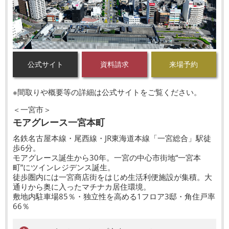
公式サイト
資料請求
来場予約
※間取りや概要等の詳細は公式サイトをご覧ください。
＜一宮市＞
モアグレース一宮本町
名鉄名古屋本線・尾西線・JR東海道本線「一宮総合」駅徒
歩6分。
モアグレース誕生から30年。一宮の中心市街地“一宮本
町”にツインレジデンス誕生。
徒歩圏内には一宮商店街をはじめ生活利便施設が集積。大
通りから奥に入ったマチナカ居住環境。
敷地内駐車場85％・独立性を高める1フロア3邸・角住戸率
66％