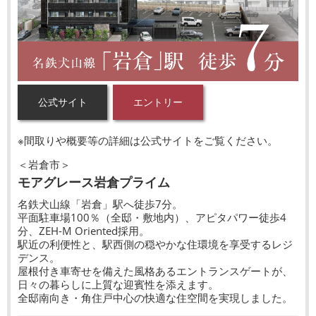
公式サイト
エントリー
※間取りや概要等の詳細は公式サイトをご覧ください。
＜岩倉市＞
モアグレース岩倉プライム
名鉄犬山線「岩倉」駅へ徒歩7分。
平面駐車場100％（全邸・敷地内）、アピタパワー徒歩4
分、ZEH-M Oriented採用。
駅近の利便性と、駅西側の穏やかな住環境を享受するレジ
デンス。
屋根付き車寄せを備えた風格あるエントランスゲートが、
日々の暮らしに上質な迎賓性を添えます。
全邸南向き・角住戸中心の快適な住空間を実現しました。