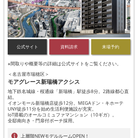
公式サイト
資料請求
来場予約
※間取りや概要等の詳細は公式サイトをご覧ください。
＜名古屋市瑞穂区＞
モアグレース新瑞橋アクシス
地下鉄名城線・桜通線「新瑞橋」駅徒歩8分。2路線都心直
結。
イオンモール新瑞橋店徒歩12分。MEGAドン・キホーテ
UNY徒歩11分を始め生活利便施設が充実。
IoT搭載のオールコミュファマンション（10ギガ）。
全邸南向き・門扉付ポーチ採用。
上層階NEWモデルルームOPEN！