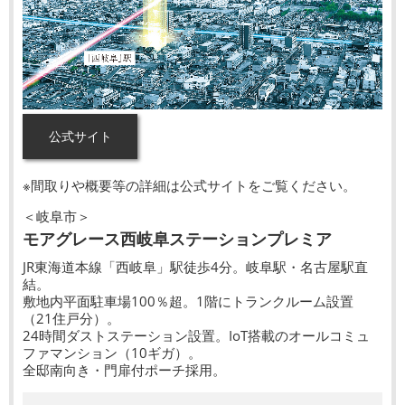
公式サイト
※間取りや概要等の詳細は公式サイトをご覧ください。
＜岐阜市＞
モアグレース西岐阜ステーションプレミア
JR東海道本線「西岐阜」駅徒歩4分。岐阜駅・名古屋駅直
結。
敷地内平面駐車場100％超。1階にトランクルーム設置
（21住戸分）。
24時間ダストステーション設置。IoT搭載のオールコミュ
ファマンション（10ギガ）。
全邸南向き・門扉付ポーチ採用。