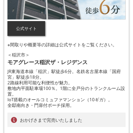
公式サイト
※間取りや概要等の詳細は公式サイトをご覧ください。
＜稲沢市＞
モアグレース稲沢ザ・レジデンス
JR東海道本線「稲沢」駅徒歩6分。名鉄名古屋本線「国府
宮」駅徒歩18分。
2路線利用可能な利便性が魅力。
敷地内平面駐車場100％。1階に全戸分のトランクルーム設
置。
IoT搭載のオールコミュファマンション（10ギガ）。
全邸南向き・門扉付ポーチ採用。
おかげさまで完売いたしました