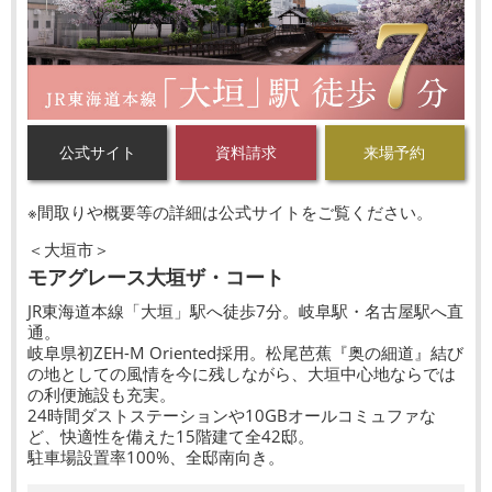
公式サイト
資料請求
来場予約
※間取りや概要等の詳細は公式サイトをご覧ください。
＜大垣市＞
モアグレース大垣ザ・コート
JR東海道本線「大垣」駅へ徒歩7分。岐阜駅・名古屋駅へ直
通。
岐阜県初ZEH-M Oriented採用。松尾芭蕉『奥の細道』結び
の地としての風情を今に残しながら、大垣中心地ならでは
の利便施設も充実。
24時間ダストステーションや10GBオールコミュファな
ど、快適性を備えた15階建て全42邸。
駐車場設置率100%、全邸南向き。