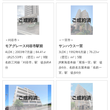
＜刈谷市＞
＜一宮市＞
モアグレース刈谷市駅前
サンハウス一宮
4LDK｜2003年7月築｜84.41㎡
3LDK｜1992年6月築｜76.23㎡
（約25.53坪）（壁芯）m²｜9階
（壁芯）m²｜5階
名鉄三河線「刈谷市」駅 徒歩約4
JR東海道本線「尾張一宮」駅 徒
分
歩6分、名鉄名古屋本線「名鉄一
宮」駅 徒歩6分