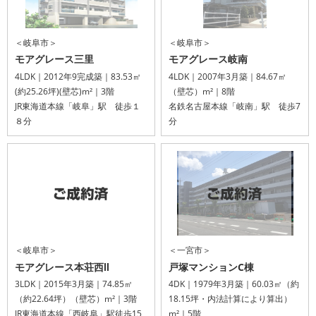
＜岐阜市＞
＜岐阜市＞
モアグレース三里
モアグレース岐南
4LDK｜2012年9完成築｜83.53㎡
4LDK｜2007年3月築｜84.67㎡
(約25.26坪)(壁芯)m²｜3階
（壁芯）m²｜8階
JR東海道本線「岐阜」駅 徒歩１
名鉄名古屋本線「岐南」駅 徒歩7
８分
分
＜岐阜市＞
＜一宮市＞
モアグレース本荘西Ⅱ
戸塚マンションC棟
3LDK｜2015年3月築｜74.85㎡
4DK｜1979年3月築｜60.03㎡（約
（約22.64坪）（壁芯）m²｜3階
18.15坪・内法計算により算出）
JR東海道本線「西岐阜」駅徒歩15
m²｜5階