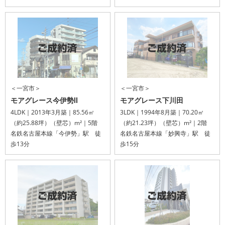
＜一宮市＞
＜一宮市＞
モアグレース今伊勢Ⅱ
モアグレース下川田
4LDK｜2013年3月築｜85.56㎡
3LDK｜1994年8月築｜70.20㎡
（約25.88坪）（壁芯）m²｜5階
（約21.23坪）（壁芯）m²｜2階
名鉄名古屋本線「今伊勢」駅 徒
名鉄名古屋本線「妙興寺」駅 徒
歩13分
歩15分