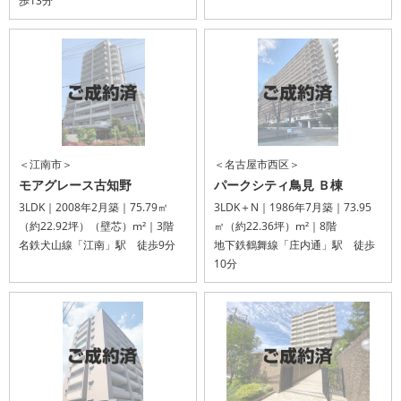
歩13分
＜江南市＞
＜名古屋市西区＞
モアグレース古知野
パークシティ鳥見 Ｂ棟
3LDK｜2008年2月築｜75.79㎡
3LDK＋N｜1986年7月築｜73.95
（約22.92坪）（壁芯）m²｜3階
㎡（約22.36坪）m²｜8階
名鉄犬山線「江南」駅 徒歩9分
地下鉄鶴舞線「庄内通」駅 徒歩
10分