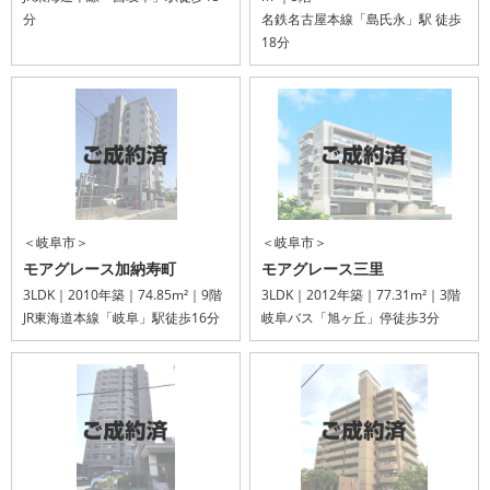
分
名鉄名古屋本線「島氏永」駅 徒歩
18分
＜岐阜市＞
＜岐阜市＞
モアグレース加納寿町
モアグレース三里
3LDK｜2010年築｜74.85m²｜9階
3LDK｜2012年築｜77.31m²｜3階
JR東海道本線「岐阜」駅徒歩16分
岐阜バス「旭ヶ丘」停徒歩3分