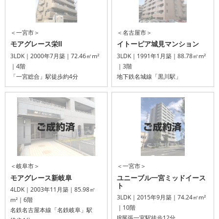
＜一宮市＞
＜名古屋市＞
モアグレース栄Ⅱ
イトーピア城見マンション
3LDK｜2000年7月築｜72.46㎡m²
3LDK｜1991年1月築｜88.78㎡m²
｜4階
｜3階
「一宮総合」駅徒歩約4分
地下鉄名城線「黒川駅」
＜岐阜市＞
＜一宮市＞
モアグレース新岐阜
ユニーブル一宮ミッドイース
ト
4LDK｜2003年11月築｜85.98㎡
3LDK｜2015年9月築｜74.24㎡m²
m²｜6階
｜10階
名鉄名古屋本線「名鉄岐阜」駅
JR尾張一宮駅徒歩12分