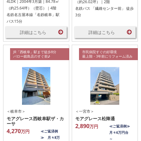
4LDK｜2004年3月築｜84.78㎡
（約26.02坪）｜2階
（約25.64坪）（壁芯）｜4階
名鉄バス 「繊維センター前」 徒歩
名鉄名古屋本線「名鉄岐阜」駅
3分
バス15分
詳細はこちら
詳細はこちら
JR「西岐阜」駅まで徒歩8分
市民病院すぐの好環境
バロー鏡島店のすぐ前♪
最上階・3年前にリフォーム済み
＜岐阜市＞
＜一宮市＞
モアグレース西岐阜駅ザ・カ
モアグレース松降通
ーサ
2,890
万円
≪ご返済例≫
4,270
万円
≪ご返済例
月々6万円台
≫ 月々8万
～