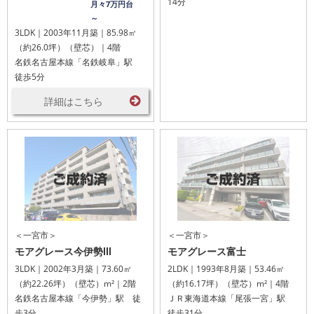
14分
月々7万円台
～
3LDK｜2003年11月築｜85.98㎡
（約26.0坪）（壁芯）｜4階
名鉄名古屋本線「名鉄岐阜」駅
徒歩5分
詳細はこちら
＜一宮市＞
＜一宮市＞
モアグレース今伊勢Ⅲ
モアグレース富士
3LDK｜2002年3月築｜73.60㎡
2LDK｜1993年8月築｜53.46㎡
（約22.26坪）（壁芯）m²｜2階
（約16.17坪）（壁芯）m²｜4階
名鉄名古屋本線「今伊勢」駅 徒
ＪＲ東海道本線「尾張一宮」駅
歩3分
徒歩31分