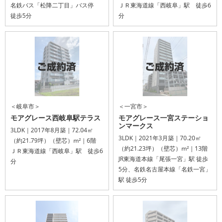
名鉄バス「松降二丁目」バス停
ＪＲ東海道線「西岐阜」駅 徒歩6
徒歩5分
分
＜岐阜市＞
＜一宮市＞
モアグレース西岐阜駅テラス
モアグレース一宮ステーショ
ンマークス
3LDK｜2017年8月築｜72.04㎡
3LDK｜2021年3月築｜70.20㎡
（約21.79坪）（壁芯）m²｜6階
（約21.23坪）（壁芯）m²｜13階
ＪＲ東海道線「西岐阜」駅 徒歩6
JR東海道本線「尾張一宮」駅 徒歩
分
5分、名鉄名古屋本線「名鉄一宮」
駅 徒歩5分