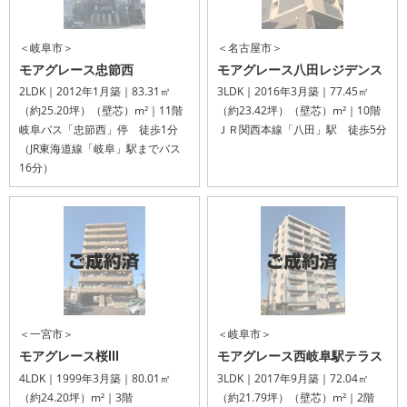
＜岐阜市＞
＜名古屋市＞
モアグレース忠節西
モアグレース八田レジデンス
2LDK｜2012年1月築｜83.31㎡
3LDK｜2016年3月築｜77.45㎡
（約25.20坪）（壁芯）m²｜11階
（約23.42坪）（壁芯）m²｜10階
岐阜バス「忠節西」停 徒歩1分
ＪＲ関西本線「八田」駅 徒歩5分
（JR東海道線「岐阜」駅までバス
16分）
＜一宮市＞
＜岐阜市＞
モアグレース桜Ⅲ
モアグレース西岐阜駅テラス
4LDK｜1999年3月築｜80.01㎡
3LDK｜2017年9月築｜72.04㎡
（約24.20坪）m²｜3階
（約21.79坪）（壁芯）m²｜2階