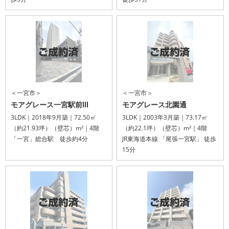
＜一宮市＞
＜一宮市＞
モアグレース一宮駅前Ⅲ
モアグレース北園通
3LDK｜2018年9月築｜72.50㎡
3LDK｜2003年3月築｜73.17㎡
（約21.93坪）（壁芯）m²｜4階
（約22.1坪）（壁芯）m²｜4階
「一宮」総合駅 徒歩約4分
JR東海道本線 「尾張一宮駅」 徒歩
15分