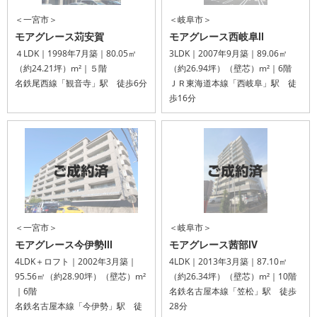
＜一宮市＞
＜岐阜市＞
モアグレース苅安賀
モアグレース西岐阜Ⅱ
４LDK｜1998年7月築｜80.05㎡
3LDK｜2007年9月築｜89.06㎡
（約24.21坪）m²｜５階
（約26.94坪）（壁芯）m²｜6階
名鉄尾西線「観音寺」駅 徒歩6分
ＪＲ東海道本線「西岐阜」駅 徒
歩16分
＜一宮市＞
＜岐阜市＞
モアグレース今伊勢Ⅲ
モアグレース茜部Ⅳ
4LDK＋ロフト｜2002年3月築｜
4LDK｜2013年3月築｜87.10㎡
95.56㎡（約28.90坪）（壁芯）m²
（約26.34坪）（壁芯）m²｜10階
｜6階
名鉄名古屋本線「笠松」駅 徒歩
名鉄名古屋本線「今伊勢」駅 徒
28分