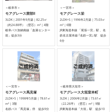
＜岐阜市＞
＜一宮市＞
モアグレース茜部Ⅱ
モアグレース栄
3LDK｜2001年9月築｜82.25㎡
2LDK+S｜1996年2月築｜75.03㎡
（約24.88坪）（壁芯）m²｜4階
m²｜6階
岐阜バス加納南線「血液センター
JR東海道本線 「尾張一宮」駅 、名
前」徒歩3分
鉄名古屋本線 ｢名鉄一宮｣ 駅 徒歩
6分
＜一宮市＞
＜岐阜県大垣市＞
モアグレース馬見塚
モアグレース大垣室本町
2LDK+S｜1998年5月築｜78.61㎡
3LDK｜2006年2月築｜73.61㎡
m²｜3階
（22.26坪）（壁芯）m²｜9階
名鉄バス「馬見塚」停 徒歩9分
JR東海道本線「大垣」駅 徒歩10