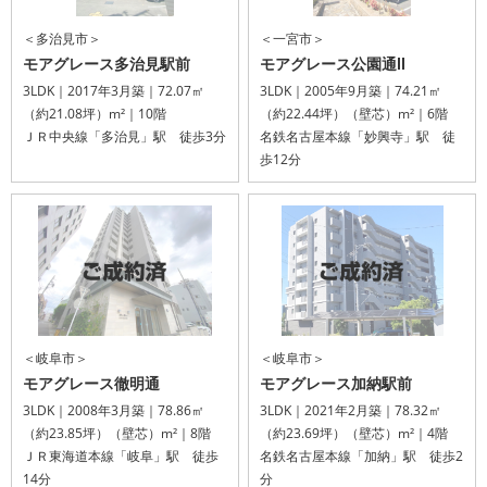
＜多治見市＞
＜一宮市＞
モアグレース多治見駅前
モアグレース公園通Ⅱ
3LDK｜2017年3月築｜72.07㎡
3LDK｜2005年9月築｜74.21㎡
（約21.08坪）m²｜10階
（約22.44坪）（壁芯）m²｜6階
ＪＲ中央線「多治見」駅 徒歩3分
名鉄名古屋本線「妙興寺」駅 徒
歩12分
＜岐阜市＞
＜岐阜市＞
モアグレース徹明通
モアグレース加納駅前
3LDK｜2008年3月築｜78.86㎡
3LDK｜2021年2月築｜78.32㎡
（約23.85坪）（壁芯）m²｜8階
（約23.69坪）（壁芯）m²｜4階
ＪＲ東海道本線「岐阜」駅 徒歩
名鉄名古屋本線「加納」駅 徒歩2
14分
分