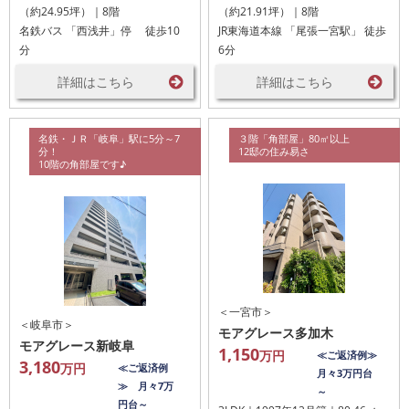
（約24.95坪）｜8階
（約21.91坪）｜8階
名鉄バス 「西浅井」停 徒歩10
JR東海道本線 「尾張一宮駅」 徒歩
分
6分
詳細はこちら
詳細はこちら
名鉄・ＪＲ「岐阜」駅に5分～7
３階「角部屋」80㎡以上
分！
12邸の住み易さ
10階の角部屋です♪
＜一宮市＞
＜岐阜市＞
モアグレース多加木
モアグレース新岐阜
1,150
万円
≪ご返済例≫
3,180
万円
≪ご返済例
月々3万円台
≫ 月々7万
～
円台～