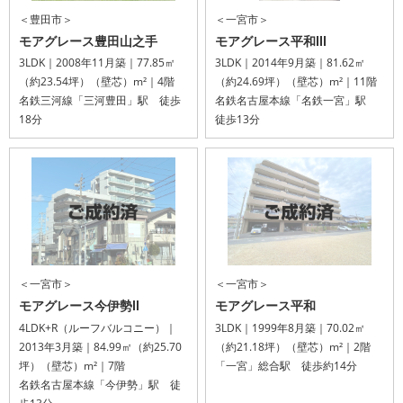
＜豊田市＞
＜一宮市＞
モアグレース豊田山之手
モアグレース平和Ⅲ
3LDK｜2008年11月築｜77.85㎡
3LDK｜2014年9月築｜81.62㎡
（約23.54坪）（壁芯）m²｜4階
（約24.69坪）（壁芯）m²｜11階
名鉄三河線「三河豊田」駅 徒歩
名鉄名古屋本線「名鉄一宮」駅
18分
徒歩13分
＜一宮市＞
＜一宮市＞
モアグレース今伊勢Ⅱ
モアグレース平和
4LDK+R（ルーフバルコニー）｜
3LDK｜1999年8月築｜70.02㎡
2013年3月築｜84.99㎡（約25.70
（約21.18坪）（壁芯）m²｜2階
坪）（壁芯）m²｜7階
「一宮」総合駅 徒歩約14分
名鉄名古屋本線「今伊勢」駅 徒