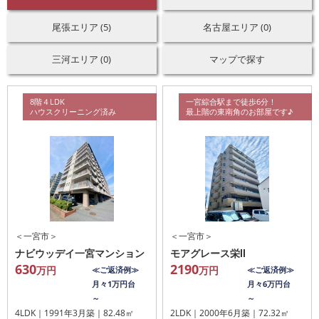
尾張エリア (5)
名古屋エリア (0)
三河エリア (0)
マップで探す
8階４LDK
一宮綜合駅まで徒歩6分！
ハウスクリーニング済み
最上階の東南角のお部屋です♪
＜一宮市＞
＜一宮市＞
ナビウッデイ一宮マンション
モアグレース栄Ⅱ
630
2190
万円
万円
≪ご返済例≫
≪ご返済例≫
月々1万円台
月々6万円台
～
～
4LDK｜1991年3月築｜82.48㎡
2LDK｜2000年6月築｜72.32㎡