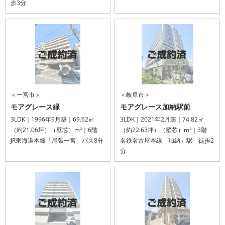
歩3分
＜一宮市＞
＜岐阜市＞
モアグレース緑
モアグレース加納駅前
3LDK｜1996年9月築｜69.62㎡
3LDK｜2021年2月築｜74.82㎡
（約21.06坪）（壁芯）m²｜6階
（約22.63坪）（壁芯）m²｜3階
JR東海道本線「尾張一宮」バス8分
名鉄名古屋本線「加納」駅 徒歩2
分