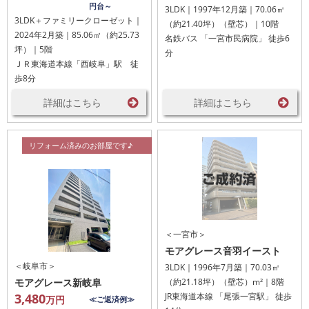
円台～
3LDK｜1997年12月築｜70.06㎡
3LDK＋ファミリークローゼット｜
（約21.40坪）（壁芯）｜10階
2024年2月築｜85.06㎡（約25.73
名鉄バス 「一宮市民病院」 徒歩6
坪）｜5階
分
ＪＲ東海道本線「西岐阜」駅 徒
歩8分
詳細はこちら
詳細はこちら
リフォーム済みのお部屋です♪
＜一宮市＞
モアグレース音羽イースト
＜岐阜市＞
3LDK｜1996年7月築｜70.03㎡
モアグレース新岐阜
（約21.18坪）（壁芯）m²｜8階
3,480
JR東海道本線 「尾張一宮駅」 徒歩
万円
≪ご返済例≫