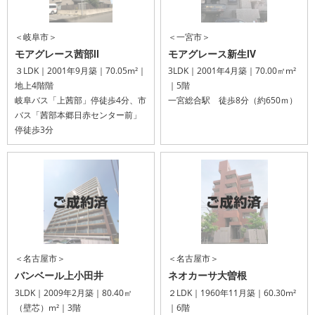
＜岐阜市＞
＜一宮市＞
モアグレース茜部Ⅱ
モアグレース新生Ⅳ
３LDK｜2001年9月築｜70.05m²｜
3LDK｜2001年4月築｜70.00㎡m²
地上4階階
｜5階
岐阜バス「上茜部」停徒歩4分、市
一宮総合駅 徒歩8分（約650ｍ）
バス「茜部本郷日赤センター前」
停徒歩3分
＜名古屋市＞
＜名古屋市＞
バンベール上小田井
ネオカーサ大曽根
3LDK｜2009年2月築｜80.40㎡
２LDK｜1960年11月築｜60.30m²
（壁芯）m²｜3階
｜6階