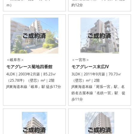
ｍ）
約12分
＜岐阜市＞
＜一宮市＞
モアグレース菊地四番館
モアグレース末広Ⅳ
4LDK｜2003年2月築｜85.23㎡
3LDK｜2011年9月築｜70.73㎡
（25.78坪）（壁芯）m²｜2階
（壁芯）m²｜2階
JR東海道本線「岐阜」駅 徒歩17分
JR東海道本線「尾張一宮」駅、名
鉄名古屋本線「名鉄一宮」駅 徒
歩11分