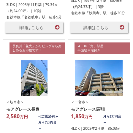
3LDK｜1997年12月築｜80.46㎡
3LDK｜2003年11月築｜79.34㎡
（約24.33坪）｜3階
（約24.00坪）｜10階
名鉄本線「妙興寺」駅 徒歩20分
名鉄本線「名鉄岐阜」駅 徒歩5分
詳細はこちら
詳細はこちら
長良川「花火」がリビングから楽
４LDK「角」部屋
しめるお部屋です！
平面駐車場付き
＜岐阜市＞
＜一宮市＞
モアグレース長良
モアグレース馬引Ⅱ
2,580
1,850
万円
万円
≪ご返済例≫
月々5万円台
月々7万円台
～
～
4LDK｜2003年2月築｜86.03㎡