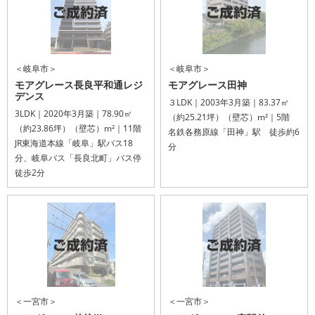
＜岐阜市＞
＜岐阜市＞
モアグレース長良平和通レジ
モアグレース田神
デンス
３LDK｜2003年3月築｜83.37㎡
3LDK｜2020年3月築｜78.90㎡
（約25.21坪）（壁芯）m²｜5階
（約23.86坪）（壁芯）m²｜11階
名鉄各務原線「田神」駅 徒歩約6
JR東海道本線「岐阜」駅バス18
分
分、岐阜バス「長良北町」バス停
徒歩2分
＜一宮市＞
＜一宮市＞