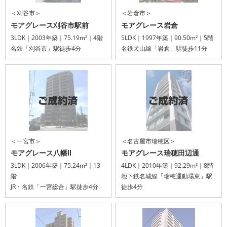
＜刈谷市＞
＜岩倉市＞
モアグレース刈谷市駅前
モアグレース岩倉
3LDK｜2003年築｜75.19m²｜4階
5LDK｜1997年築｜90.50m²｜5階
名鉄「刈谷市」駅徒歩4分
名鉄犬山線「岩倉」駅徒歩11分
＜一宮市＞
＜名古屋市瑞穂区＞
モアグレース八幡Ⅱ
モアグレース瑞穂田辺通
3LDK｜2006年築｜75.24m²｜13
4LDK｜2010年築｜92.29m²｜8階
階
地下鉄名城線「瑞穂運動場東」駅
JR・名鉄「一宮総合」駅徒歩4分
徒歩4分