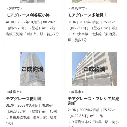
＜刈谷市＞
＜多治見市＞
モアグレース刈谷広小路
モアグレース多治見Ⅱ
4LDK｜2002年10月築｜88.28㎡
3LDK｜2015年3月築｜75.71㎡
（約26.70坪）（壁芯）m²｜7階
（約22.90坪）（壁芯）m²｜7階
名鉄三河線「刈谷市」駅 徒歩7分
ＪＲ中央本線・太多線「多治見」
駅 徒歩7分
＜岐阜市＞
＜岐阜市＞
モアグレース徹明通
モアグレース・フレシア加納
栄町
3LDK｜2008年3月築｜78.86㎡
2LDK｜2006年2月築｜75.57㎡
（約23.85坪）（壁芯）m²｜10階
（約22.85坪）m²｜1階
ＪＲ東海道本線「岐阜」駅 徒歩
ＪＲ東海道本線「岐阜」駅 徒歩
14分