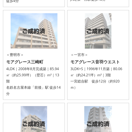
徒歩4分
＜豊明市＞
＜一宮市＞
モアグレース三崎町
モアグレース音羽ウエスト
4LDK｜2008年8月完成築｜85.94
3LDK+S｜1996年11月築｜80.06
㎡（約25.99坪）（壁芯）m²｜13
㎡（約24.21坪）m²｜3階
階
一宮総合駅 徒歩12分（約920
名鉄名古屋本線「前後」駅 徒歩14
ｍ）
分