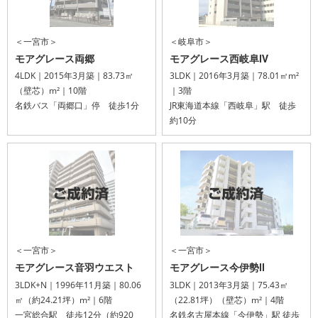
＜一宮市＞
＜岐阜市＞
モアグレース両郷
モアグレース西岐阜Ⅳ
4LDK｜2015年3月築｜83.73㎡
3LDK｜2016年3月築｜78.01㎡m²
（壁芯）m²｜10階
｜3階
名鉄バス「両郷口」停 徒歩1分
JR東海道本線「西岐阜」駅 徒歩
約10分
＜一宮市＞
＜一宮市＞
モアグレース音羽ウエスト
モアグレース今伊勢Ⅱ
3LDK+N｜1996年11月築｜80.06
3LDK｜2013年3月築｜75.43㎡
㎡（約24.21坪）m²｜6階
（22.81坪）（壁芯）m²｜4階
一宮総合駅 徒歩12分（約920
名鉄名古屋本線「今伊勢」駅 徒歩