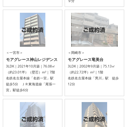
９分
＜一宮市＞
＜岡崎市＞
モアグレース神山レジデンス
モアグレース竜美台
3LDK｜2021年10月築｜76.08㎡
3LDK｜2002年9月築｜75.13㎡
（約23.01坪）（壁芯）m²｜7階
（約22.72坪）m²｜1階
名鉄名古屋本線「名鉄一宮」駅
名鉄名古屋本線「男川」駅 徒歩
徒歩5分 ＪＲ東海道線「尾張一
12分
宮」駅徒歩6分