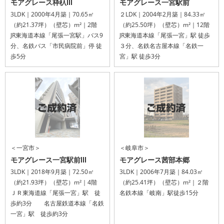
モアグレース枠杁Ⅲ
モアグレース一宮駅前
3LDK｜2000年4月築｜70.65㎡
２LDK｜2004年2月築｜84.33㎡
（約21.37坪）（壁芯）m²｜2階
（約25.50坪）（壁芯）m²｜12階
JR東海道本線「尾張一宮駅」バス9
JR東海道本線「尾張一宮」駅 徒歩
分、名鉄バス「市民病院前」停 徒
３分、名鉄名古屋本線「名鉄一
歩5分
宮」駅 徒歩3分
＜一宮市＞
＜岐阜市＞
モアグレース一宮駅前Ⅲ
モアグレース茜部本郷
3LDK｜2018年9月築｜72.50㎡
3LDK｜2006年7月築｜84.03㎡
（約21.93坪）（壁芯）m²｜4階
（約25.41坪）（壁芯）m²｜２階
ＪＲ東海道線「尾張一宮」駅 徒
名鉄本線「岐南」駅徒歩15分
歩約3分 名古屋鉄道本線「名鉄
一宮」駅 徒歩約3分