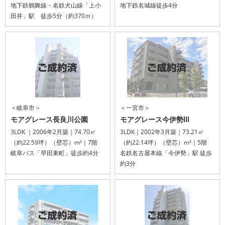
地下鉄鶴舞線・名鉄犬山線「上小
地下鉄名城線徒歩4分
田井」駅 徒歩5分（約370ｍ）
＜岐阜市＞
＜一宮市＞
モアグレース長良川公園
モアグレース今伊勢Ⅲ
3LDK ｜2006年2月築｜74.70㎡
3LDK｜2002年3月築｜73.21㎡
（約22.59坪）（壁芯）m²｜7階
（約22.14坪）（壁芯）m²｜5階
岐阜バス「早田東町」徒歩約4分
名鉄名古屋本線「今伊勢」駅 徒歩
約3分