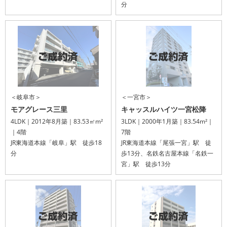
分
＜岐阜市＞
＜一宮市＞
モアグレース三里
キャッスルハイツ一宮松降
4LDK｜2012年8月築｜83.53㎡m²
3LDK｜2000年1月築｜83.54m²｜
｜4階
7階
JR東海道本線「岐阜」駅 徒歩18
JR東海道本線「尾張一宮」駅 徒
分
歩13分、名鉄名古屋本線「名鉄一
宮」駅 徒歩13分